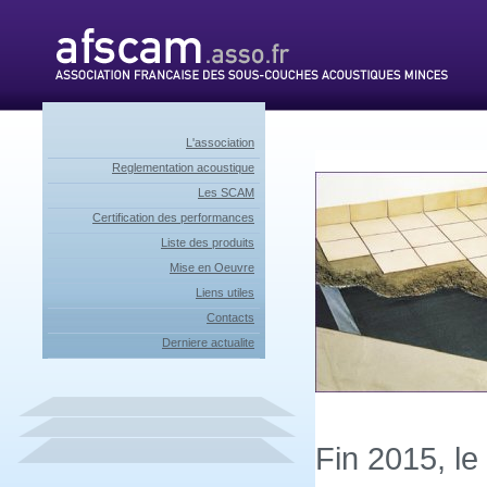
L'association
Reglementation acoustique
Les SCAM
Certification des performances
Liste des produits
Mise en Oeuvre
Liens utiles
Contacts
Derniere actualite
Fin 2015, le