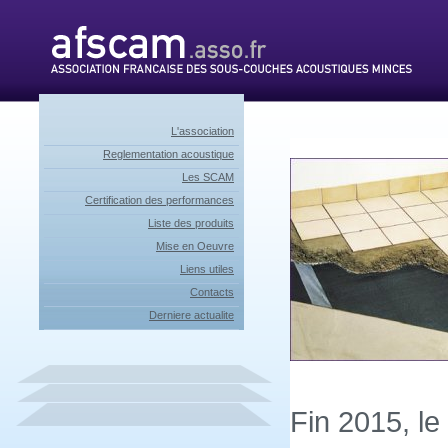
L'association
Reglementation acoustique
Les SCAM
Certification des performances
Liste des produits
Mise en Oeuvre
Liens utiles
Contacts
Derniere actualite
Fin 2015, le