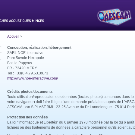
Accueil
>
Conception, réalisation, hébergement
SARL NOE Interactive
Parc Savoie Hexapole
Bat. le Papyrus
FR - 73420 MERY
Tel : +33(0)4.79.63.39.73
http://www.noe-interactive.com/
Crédits photos/documents
Toute utilisation/reproduction des données (textes, photos) contenues dans le 
votre navigateur) doit faire l'objet d'une demande préalable auprès de L'AFSC
AFSCAM - c/o SIPLAST BMI - 23-25 Avenue du Dr Lannelongue - 75 014 Pari
Protection des données
La loi "Informatique et Libertés" du 6 janvier 1978 modifiée par la loi du 6 a
fichiers ou des traitements de données à caractère personnel qu'ils soient au