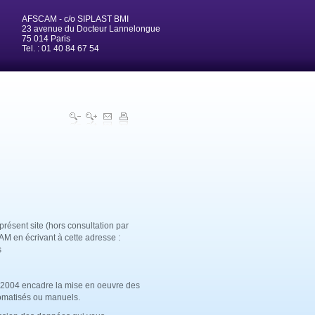
AFSCAM - c/o SIPLAST BMI
23 avenue du Docteur Lannelongue
75 014 Paris
Tel. : 01 40 84 67 54
présent site (hors consultation par
AM en écrivant à cette adresse :
s
oût 2004 encadre la mise en oeuvre des
tomatisés ou manuels.