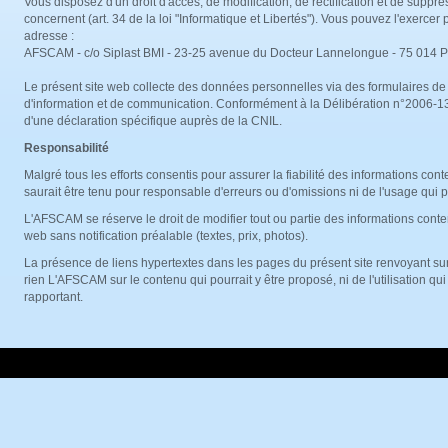
Vous disposez d'un droit d'accès, de modification, de rectification et de supp
concernent (art. 34 de la loi "Informatique et Libertés"). Vous pouvez l'exercer p
adresse :
AFSCAM - c/o Siplast BMI - 23-25 avenue du Docteur Lannelongue - 75 014 P
Le présent site web collecte des données personnelles via des formulaires d
d'information et de communication. Conformément à la Délibération n°2006-138 
d'une déclaration spécifique auprès de la CNIL.
Responsabilité
Malgré tous les efforts consentis pour assurer la fiabilité des informations c
saurait être tenu pour responsable d'erreurs ou d'omissions ni de l'usage qui po
L'AFSCAM se réserve le droit de modifier tout ou partie des informations cont
web sans notification préalable (textes, prix, photos).
La présence de liens hypertextes dans les pages du présent site renvoyant su
rien L'AFSCAM sur le contenu qui pourrait y être proposé, ni de l'utilisation qui
rapportant.