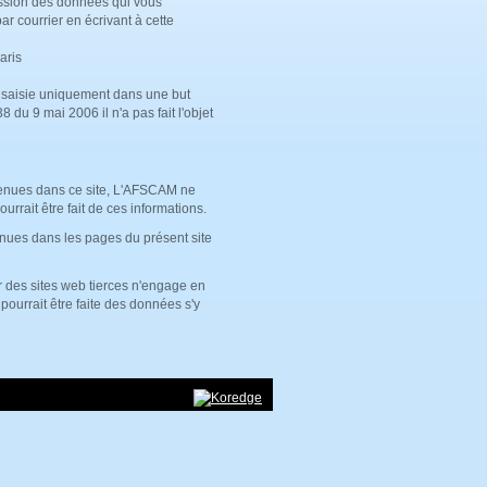
ression des données qui vous
ar courrier en écrivant à cette
aris
e saisie uniquement dans une but
du 9 mai 2006 il n'a pas fait l'objet
ontenues dans ce site, L'AFSCAM ne
urrait être fait de ces informations.
enues dans les pages du présent site
r des sites web tierces n'engage en
 pourrait être faite des données s'y