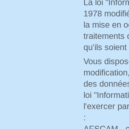
La loi "Infor
1978 modifié
la mise en o
traitements
qu'ils soien
Vous dispose
modification
des données 
loi "Informa
l'exercer pa
:
AFSCAM - c/