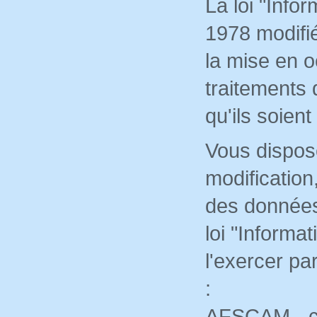
La loi "Infor
1978 modifié
la mise en o
traitements
qu'ils soien
Vous dispose
modification
des données 
loi "Informa
l'exercer pa
:
AFSCAM - c/