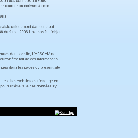
ression des données qui vous
ar courrier en écrivant à cette
aris
e saisie uniquement dans une but
du 9 mai 2006 il n'a pas fait l'objet
ontenues dans ce site, L'AFSCAM ne
urrait être fait de ces informations.
enues dans les pages du présent site
r des sites web tierces n'engage en
 pourrait être faite des données s'y