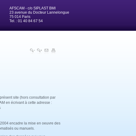
AFSCAM - c/o SIPLAST BMI
23 avenue du Docteur Lannelongue
75 014 Paris
Tel. : 01 40 84 67 54
présent site (hors consultation par
AM en écrivant à cette adresse :
s
oût 2004 encadre la mise en oeuvre des
tomatisés ou manuels.