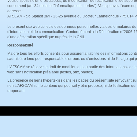
Vous disposez d'un droit d'accès, de modification, de rectification et de supp
concernent (art. 34 de la loi "Informatique et Libertés"). Vous pouvez l'exercer p
adresse :
AFSCAM - c/o Siplast BMI - 23-25 avenue du Docteur Lannelongue - 75 014 P
Le présent site web collecte des données personnelles via des formulaires d
d'information et de communication. Conformément à la Délibération n°2006-138 
d'une déclaration spécifique auprès de la CNIL.
Responsabilité
Malgré tous les efforts consentis pour assurer la fiabilité des informations c
saurait être tenu pour responsable d'erreurs ou d'omissions ni de l'usage qui po
L'AFSCAM se réserve le droit de modifier tout ou partie des informations cont
web sans notification préalable (textes, prix, photos).
La présence de liens hypertextes dans les pages du présent site renvoyant su
rien L'AFSCAM sur le contenu qui pourrait y être proposé, ni de l'utilisation qui
rapportant.