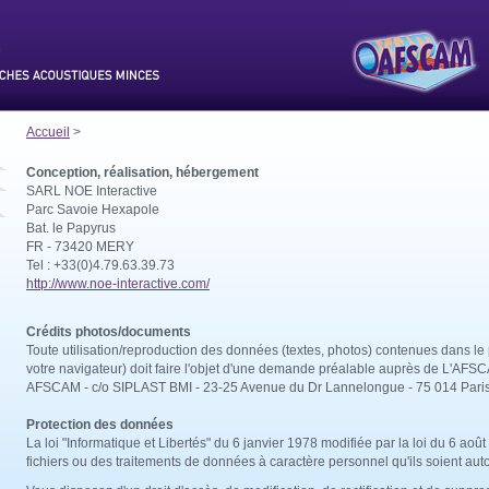
Accueil
>
Conception, réalisation, hébergement
SARL NOE Interactive
Parc Savoie Hexapole
Bat. le Papyrus
FR - 73420 MERY
Tel : +33(0)4.79.63.39.73
http://www.noe-interactive.com/
Crédits photos/documents
Toute utilisation/reproduction des données (textes, photos) contenues dans le 
votre navigateur) doit faire l'objet d'une demande préalable auprès de L'AFSC
AFSCAM - c/o SIPLAST BMI - 23-25 Avenue du Dr Lannelongue - 75 014 Pari
Protection des données
La loi "Informatique et Libertés" du 6 janvier 1978 modifiée par la loi du 6 a
fichiers ou des traitements de données à caractère personnel qu'ils soient au