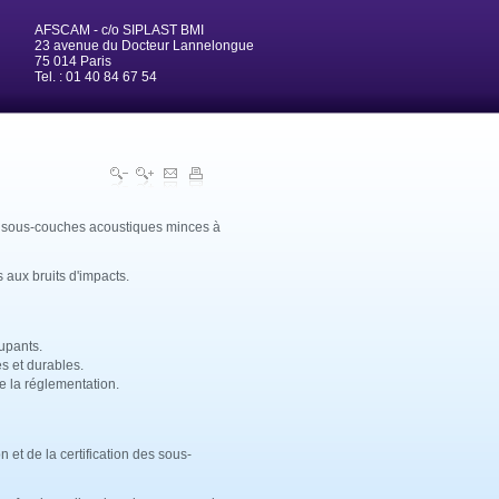
AFSCAM - c/o SIPLAST BMI
23 avenue du Docteur Lannelongue
75 014 Paris
Tel. : 01 40 84 67 54
es sous-couches acoustiques minces à
 aux bruits d'impacts.
cupants.
s et durables.
e la réglementation.
 et de la certification des sous-