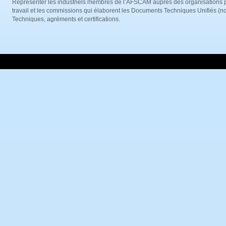
Représenter les industriels membres de l’AFSCAM auprès des organisations p
travail et les commissions qui élaborent les Documents Techniques Unifiés (no
Techniques, agréments et certifications.