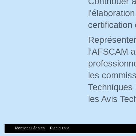
Contribuer 
l'élaboratio
certificatio
Représenter
l’AFSCAM au
professionne
les commiss
Techniques 
les Avis Tec
Mentions Légales
Plan du site