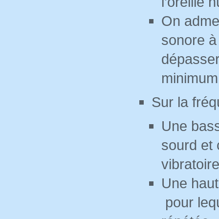
l’oreille
On admet
sonore à 
dépasser
minimum
Sur la fré
Une bass
sourd et 
vibratoir
Une haut
pour lequ