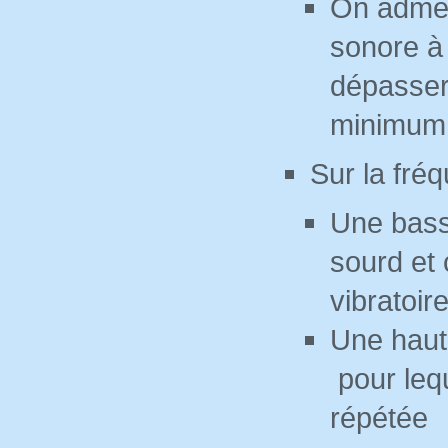
On admet
sonore à 
dépasser
minimum
Sur la fré
Une bass
sourd et 
vibratoir
Une haut
pour lequ
répétée