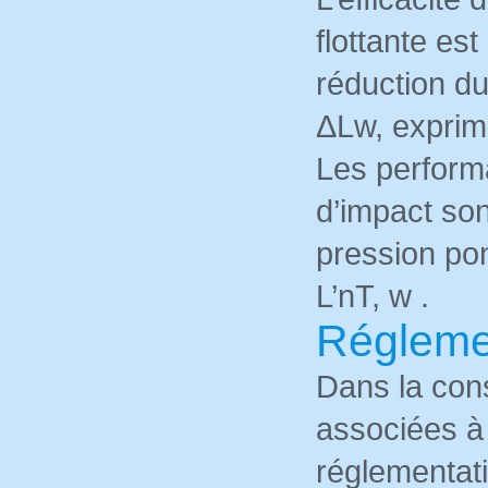
flottante est
réduction d
ΔLw, expri
Les perform
d’impact son
pression pon
L’nT, w .
Régleme
Dans la cons
associées à
réglementat