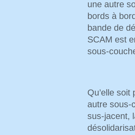
une autre s
bords à bord
bande de dés
SCAM est en
sous-couche 
Qu’elle soi
autre sous-
sus-jacent,
désolidarisat