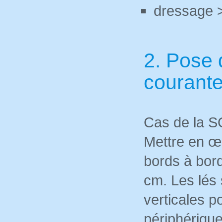
dressage
2. Pose 
courant
Cas de la S
Mettre en œ
bords à bor
cm. Les lés 
verticales p
périphérique