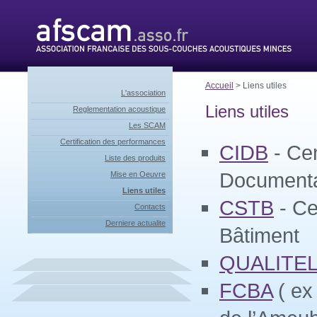
Accueil
> Liens utiles
L'association
Liens utiles
Reglementation acoustique
Les SCAM
Certification des performances
CIDB
- Cen
Liste des produits
Documentat
Mise en Oeuvre
Liens utiles
CSTB
- Ce
Contacts
Derniere actualite
Bâtiment
QUALITE
FCBA
( ex