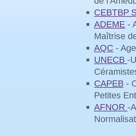
de l’Ameu
CEBTBP 
ADEME
- 
Maîtrise de
AQC
- Age
UNECB
-U
Céramiste
CAPEB
- C
Petites En
AFNOR
-A
Normalisat