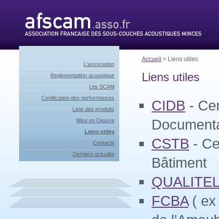
Accueil
> Liens utiles
L'association
Liens utiles
Reglementation acoustique
Les SCAM
Certification des performances
CIDB
- Cen
Liste des produits
Documentat
Mise en Oeuvre
Liens utiles
CSTB
- Ce
Contacts
Derniere actualite
Bâtiment
QUALITE
FCBA
( ex