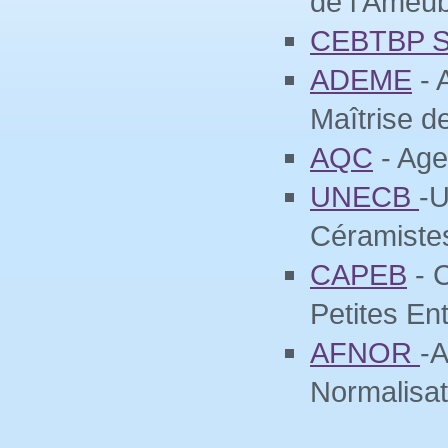
de l’Ameu
CEBTBP 
ADEME
- 
Maîtrise de
AQC
- Age
UNECB
-U
Céramiste
CAPEB
- C
Petites En
AFNOR
-A
Normalisat