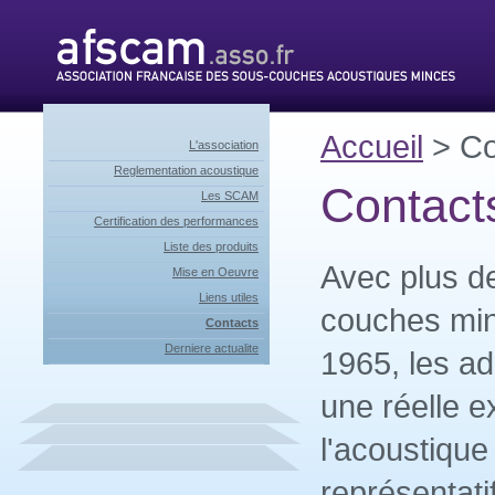
Accueil
> Co
L'association
Reglementation acoustique
Contact
Les SCAM
Certification des performances
Liste des produits
Avec plus d
Mise en Oeuvre
Liens utiles
couches mi
Contacts
Derniere actualite
1965, les a
une réelle e
l'acoustique
représentati