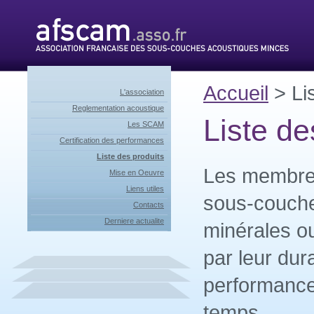
Accueil
> Lis
L'association
Reglementation acoustique
Liste de
Les SCAM
Certification des performances
Liste des produits
Les membre
Mise en Oeuvre
Liens utiles
sous-couche
Contacts
Derniere actualite
minérales ou
par leur dura
performance
temps.