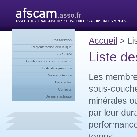
Accueil
> Lis
L'association
Reglementation acoustique
Liste de
Les SCAM
Certification des performances
Liste des produits
Les membre
Mise en Oeuvre
Liens utiles
sous-couche
Contacts
Derniere actualite
minérales ou
par leur dura
performance
temps.