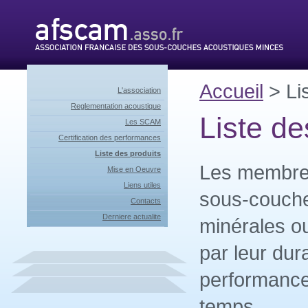
Accueil
> Lis
L'association
Reglementation acoustique
Liste de
Les SCAM
Certification des performances
Liste des produits
Les membre
Mise en Oeuvre
Liens utiles
sous-couche
Contacts
Derniere actualite
minérales ou
par leur dura
performance
temps.