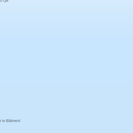
ogo QB
ur le Bâtiment