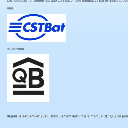
Les logos de l’ancienne marque CSTBat ont été remplacés par le nouveau l
Ainsi :
est devenu
depuis le 1
er
janvier 2018
: basculement définitif à la marque QB, Qualité po