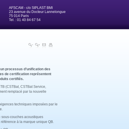
AFSCAM - c/o SIPLAST BMI
23 avenue du Docteur Lannelongue
75 014 Paris
Tel. : 01 40 84 67 54
 un processus d’unification des
es de certification représentent
duits certifiés.
STB (CSTBat, CSTBat Service,
ent remplacé par la nouvelle
xigences techniques imposées par le
e.
 « sous-couches acoustiques
 référence à la marque unique QB.