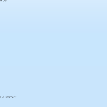
ogo QB
ur le Bâtiment