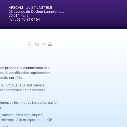
AFSCAM - c/o SIPLAST BMI
23 avenue du Docteur Lannelongue
75 014 Paris
Tel. : 01 40 84 67 54
 un processus d’unification des
es de certification représentent
duits certifiés.
STB (CSTBat, CSTBat Service,
ent remplacé par la nouvelle
xigences techniques imposées par le
e.
 « sous-couches acoustiques
 référence à la marque unique QB.