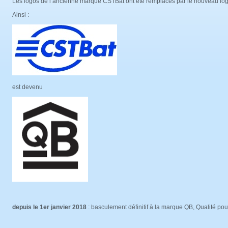
Les logos de l’ancienne marque CSTBat ont été remplacés par le nouveau l
Ainsi :
est devenu
depuis le 1
er
janvier 2018
: basculement définitif à la marque QB, Qualité po