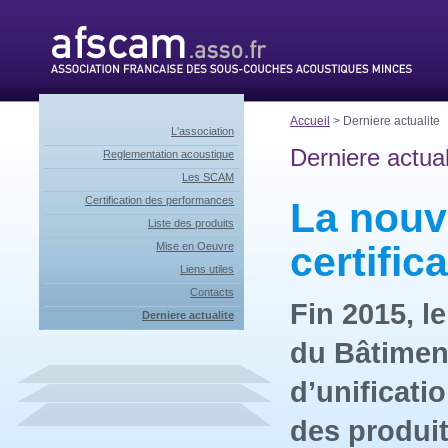
Accueil
> Derniere actualite
L'association
Derniere actual
Reglementation acoustique
Les SCAM
Certification des performances
La nouv
Liste des produits
certific
Mise en Oeuvre
Liens utiles
Contacts
Fin 2015, l
Derniere actualite
du Bâtimen
d’unificati
des produit