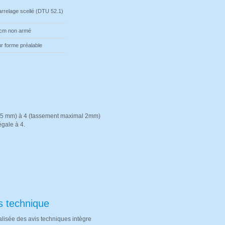
rrelage scellé
(DTU 52.1)
 cm non armé
r forme préalable
 0,5 mm) à 4 (tassement maximal 2mm)
égale à 4.
s technique
alisée des avis techniques intègre