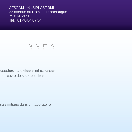
AFSCAM - c/o SIPLAST BMI
23 avenue du Docteur Lannelongue
75 014 Paris
Tel. : 01 40 84 67 54
s-couches acoustiques minces sous
se en œuvre de sous-couches
e :
ssais initiaux dans un laboratoire