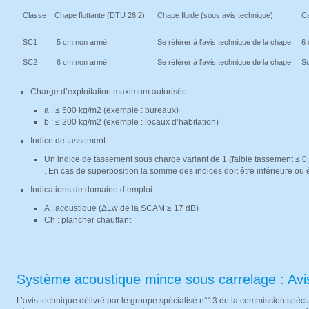
Classe
Chape flottante
(DTU 26.2)
Chape fluide
(sous avis technique)
Ca
SC1
5 cm non armé
Se référer à l’avis technique de la chape
6
SC2
6 cm non armé
Se référer à l’avis technique de la chape
Su
Charge d’exploitation maximum autorisée
a : ≤ 500 kg/m2 (exemple : bureaux)
b : ≤ 200 kg/m2 (exemple : locaux d’habitation)
Indice de tassement
Un indice de tassement sous charge variant de 1 (faible tassement ≤
. En cas de superposition la somme des indices doit être inférieure ou 
Indications de domaine d’emploi
A : acoustique (ΔLw de la SCAM ≥ 17 dB)
Ch : plancher chauffant
Système acoustique mince sous carrelage : Avi
L’avis technique délivré par le groupe spécialisé n°13 de la commission spéci