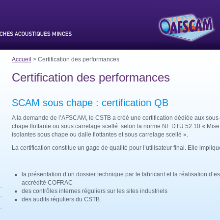
Accueil
> Certification des performances
Certification des performances
SCAM sous chape : certification QB
A la demande de l’AFSCAM, le CSTB a créé une certification dédiée aux sou
chape flottante ou sous carrelage scellé selon la norme NF DTU 52.10 « Mi
isolantes sous chape ou dalle flottantes et sous carrelage scellé ».
La certification constitue un gage de qualité pour l’utilisateur final. Elle impliqu
la présentation d’un dossier technique par le fabricant et la réalisation d’e
accrédité COFRAC
des contrôles internes réguliers sur les sites industriels
des audits réguliers du CSTB.