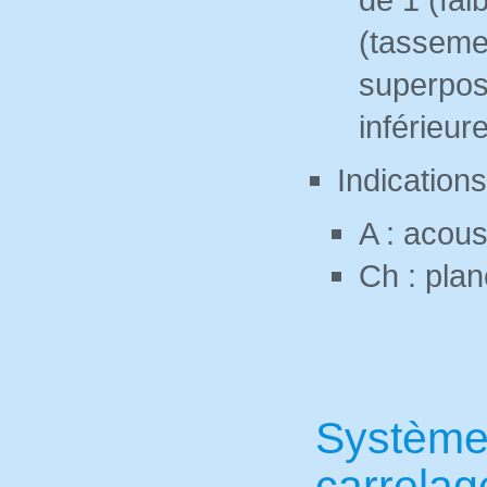
(tasseme
superposi
inférieur
Indication
A : acou
Ch : pla
Système
carrelag