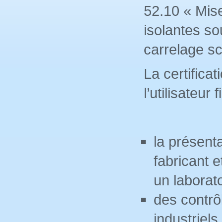
52.10 « Mis
isolantes so
carrelage sc
La certifica
l’utilisateur 
la présent
fabricant e
un labora
des contrôl
industriels