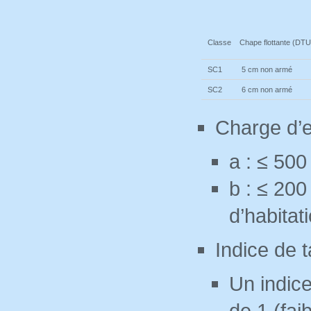
Classe
Chape flottante
(DTU
SC1
5 cm non armé
SC2
6 cm non armé
Charge d’e
a : ≤ 50
b : ≤ 20
d’habitat
Indice de
Un indic
de 1 (fai