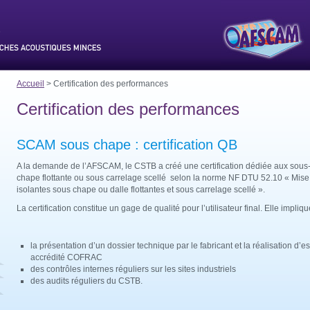
Accueil
> Certification des performances
Certification des performances
SCAM sous chape : certification QB
A la demande de l’AFSCAM, le CSTB a créé une certification dédiée aux sou
chape flottante ou sous carrelage scellé selon la norme NF DTU 52.10 « Mi
isolantes sous chape ou dalle flottantes et sous carrelage scellé ».
La certification constitue un gage de qualité pour l’utilisateur final. Elle impliqu
la présentation d’un dossier technique par le fabricant et la réalisation d’e
accrédité COFRAC
des contrôles internes réguliers sur les sites industriels
des audits réguliers du CSTB.