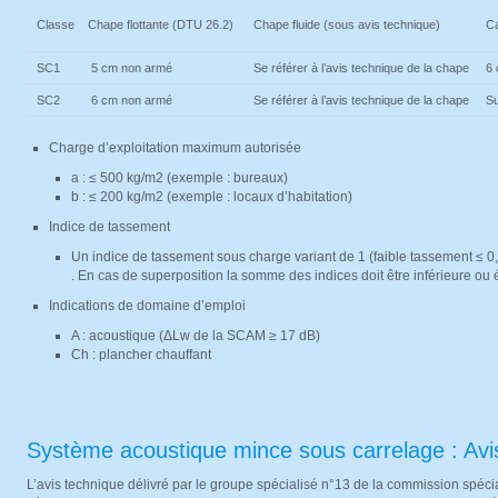
Classe
Chape flottante
(DTU 26.2)
Chape fluide
(sous avis technique)
Ca
SC1
5 cm non armé
Se référer à l’avis technique de la chape
6
SC2
6 cm non armé
Se référer à l’avis technique de la chape
Su
Charge d’exploitation maximum autorisée
a : ≤ 500 kg/m2 (exemple : bureaux)
b : ≤ 200 kg/m2 (exemple : locaux d’habitation)
Indice de tassement
Un indice de tassement sous charge variant de 1 (faible tassement ≤
. En cas de superposition la somme des indices doit être inférieure ou 
Indications de domaine d’emploi
A : acoustique (ΔLw de la SCAM ≥ 17 dB)
Ch : plancher chauffant
Système acoustique mince sous carrelage : Avi
L’avis technique délivré par le groupe spécialisé n°13 de la commission spéci