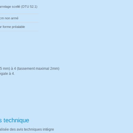
rrelage scellé
(DTU 52.1)
 cm non armé
r forme préalable
 0,5 mm) à 4 (tassement maximal 2mm)
égale à 4.
s technique
alisée des avis techniques intègre