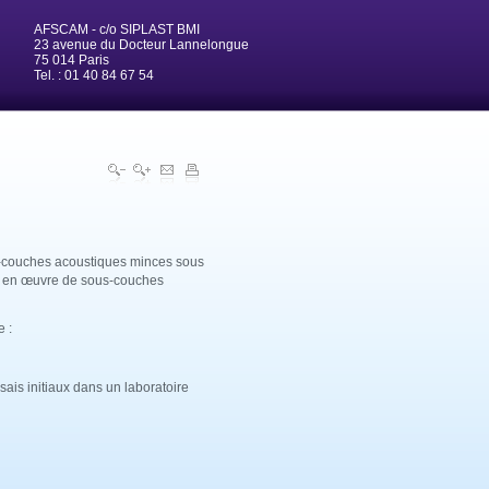
AFSCAM - c/o SIPLAST BMI
23 avenue du Docteur Lannelongue
75 014 Paris
Tel. : 01 40 84 67 54
s-couches acoustiques minces sous
se en œuvre de sous-couches
e :
ssais initiaux dans un laboratoire